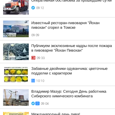
Оперативная обстановка за прошедшие сутки
09:12
Известный ресторан-пивоварня "Йохан
пивохан" сгорел в Томске
09:09
Публикуем эксклюзивные кадры после пожара
в пивоварне "Йохан Пивохан"
09:33
Забавные двойники одуванчика: цветочные
подделки с характером
10:10
Владимир Мазур: Сегодня День работника
Сибирского химического комбината
09:04
Международный день пива!