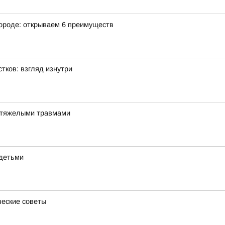
городе: открываем 6 преимуществ
тков: взгляд изнутри
и тяжелыми травмами
 детьми
ческие советы