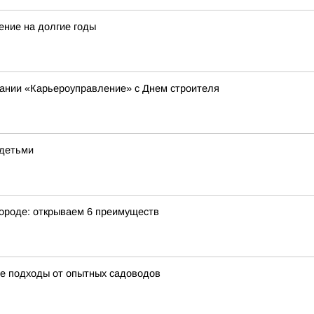
ение на долгие годы
пании «Карьероуправление» с Днем строителя
 детьми
городе: открываем 6 преимуществ
ые подходы от опытных садоводов