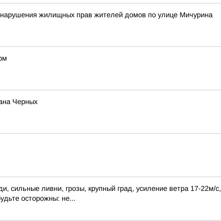
у нарушения жилищных прав жителей домов по улице Мичурина
рм
вана Черных
, сильные ливни, грозы, крупный град, усиление ветра 17-22м/с
удьте осторожны: не...