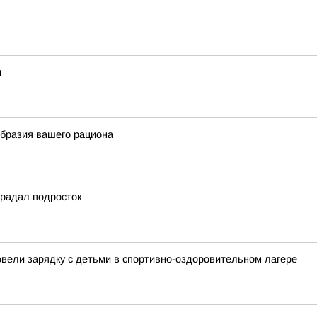
м
образия вашего рациона
традал подросток
овели зарядку с детьми в спортивно-оздоровительном лагере