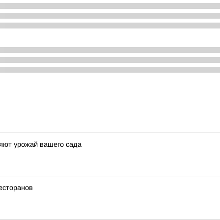
яют урожай вашего сада
есторанов