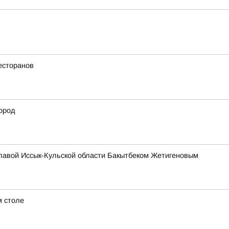
есторанов
ород
главой Иссык-Кульской области Бакытбеком Жетигеновым
м столе