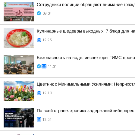
Сотрудники полиции обращают внимание гражд
09:04
Кулинарные шедевры выходных: 7 блюд для на
12:25
Безопасность на воде: инспекторы ГИМС провод
11:31
Цветник с Минимальными Усилиями: Неприхотл
12:10
По всей стране: хроника задержаний киберпрес
12:51