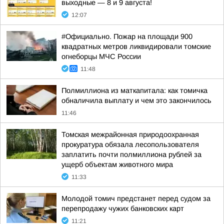
выходные — 8 и 9 августа!
12:07
#Официально. Пожар на площади 900
квадратных метров ликвидировали томские
огнеборцы МЧС России
11:48
Полмиллиона из маткапитала: как томичка
обналичила выплату и чем это закончилось
11:46
Томская межрайонная природоохранная
прокуратура обязала лесопользователя
заплатить почти полмиллиона рублей за
ущерб объектам животного мира
11:33
Молодой томич предстанет перед судом за
перепродажу чужих банковских карт
11:21