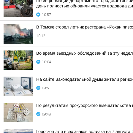
По информации департамента городского хозяй
день полностью обновили участок водовода ди
10:57
В Томске сгорел летник ресторана «Йохан пиво
10:12
Во время выездных обследований за эту недел
10:04
На сайте Законодательной думы жители регион
09:51
По результатам прокурорского вмешательства 
09:48
Гороскоп для всех знаков зодиака на 7 августа 