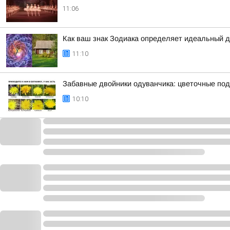
11:06
Как ваш знак Зодиака определяет идеальный 
11:10
Забавные двойники одуванчика: цветочные под
10:10