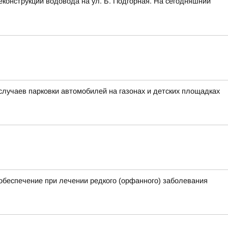
конструкции водовода на ул. Б. Подгорная. На сегодняшний
лучаев парковки автомобилей на газонах и детских площадках
обеспечение при лечении редкого (орфанного) заболевания