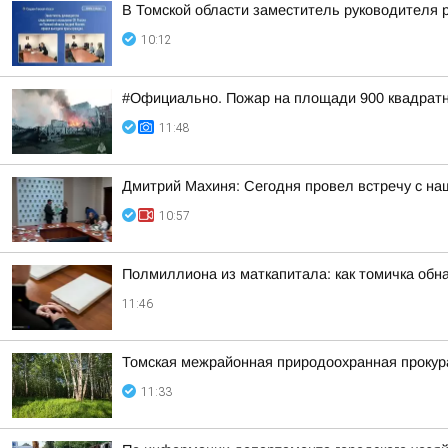
В Томской области заместитель руководителя 
10:12
#Официально. Пожар на площади 900 квадратн
11:48
Дмитрий Махиня: Сегодня провел встречу с н
10:57
Полмиллиона из маткапитала: как томичка обн
11:46
Томская межрайонная природоохранная прокур
11:33