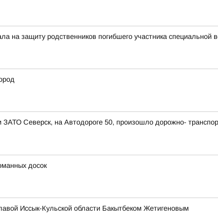
тала на защиту родственников погибшего участника специальной 
ород
ии ЗАТО Северск, на Автодороге 50, произошло дорожно- транспо
оманных досок
главой Иссык-Кульской области Бакытбеком Жетигеновым