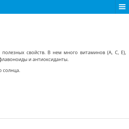
олезных свойств. В нем много витаминов (А, С, Е),
 флавоноиды и антиоксиданты.
о солнца.