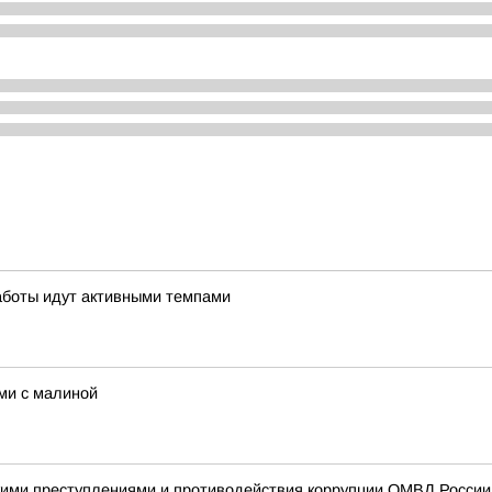
аботы идут активными темпами
ми с малиной
ими преступлениями и противодействия коррупции ОМВД России 