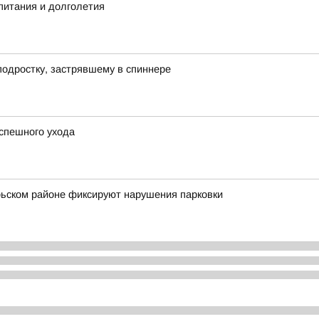
питания и долголетия
подростку, застрявшему в спиннере
спешного ухода
брьском районе фиксируют нарушения парковки