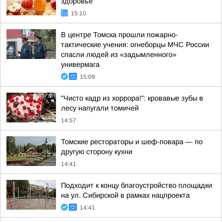
здоровье
15:10
В центре Томска прошли пожарно-
тактические учения: огнеборцы МЧС России
спасли людей из «задымленного»
универмага
15:09
"Чисто кадр из хоррора!": кровавые зубы в
лесу напугали томичей
14:57
Томские рестораторы и шеф-повара — по
другую сторону кухни
14:41
Подходит к концу благоустройство площадки
на ул. Сибирской в рамках нацпроекта
14:41