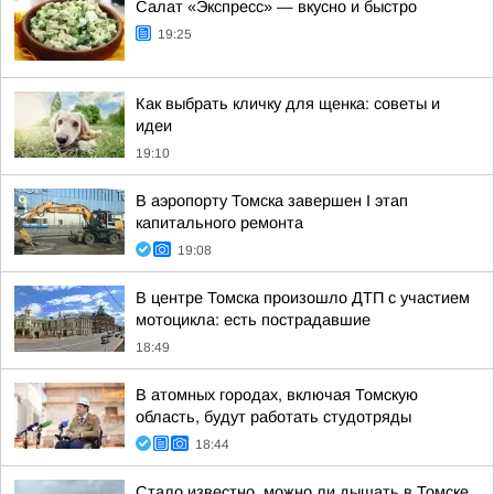
Салат «Экспресс» — вкусно и быстро
19:25
Как выбрать кличку для щенка: советы и
идеи
19:10
В аэропорту Томска завершен I этап
капитального ремонта
19:08
В центре Томска произошло ДТП с участием
мотоцикла: есть пострадавшие
18:49
В атомных городах, включая Томскую
область, будут работать студотряды
18:44
Стало известно, можно ли дышать в Томске