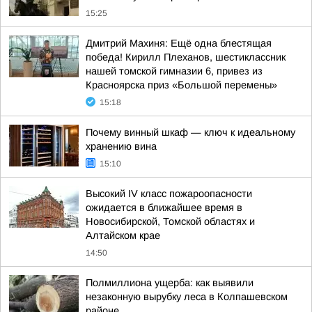
15:25
Дмитрий Махиня: Ещё одна блестящая
победа! Кирилл Плеханов, шестиклассник
нашей томской гимназии 6, привез из
Красноярска приз «Большой перемены»
15:18
Почему винный шкаф — ключ к идеальному
хранению вина
15:10
Высокий IV класс пожароопасности
ожидается в ближайшее время в
Новосибирской, Томской областях и
Алтайском крае
14:50
Полмиллиона ущерба: как выявили
незаконную вырубку леса в Колпашевском
районе