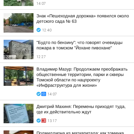
14:07
Знак «Пешеходная дорожка» появился около
детского сада № 63
12:40
"Будто по бензину": что говорят очевидцы
пожара в томском "Йохане пивохане"
12:27
Владимир Мазур: Продолжаем преображать
общественные территории, парки и скверы
Томской области по нацпроекту
«Инфраструктура для жизни»
14:07
Дмитрий Махиня: Перемены приходят туда,
где их действительно ждут
13:17
Полмиллиона из маткапитала: как томичка