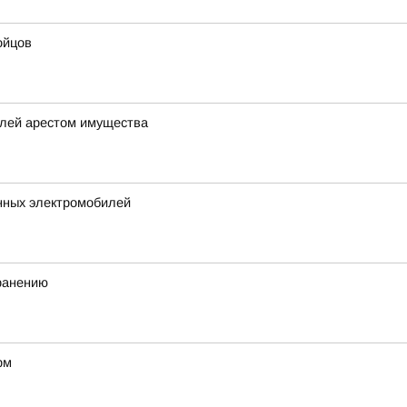
ойцов
елей арестом имущества
нных электромобилей
хранению
рм