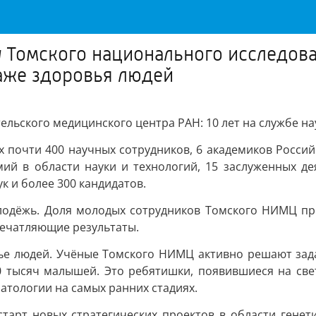
 Томского национального исследов
траже здоровья людей
льского медицинского центра РАН: 10 лет на службе нау
х почти 400 научных сотрудников, 6 академиков Россий
мий в области науки и технологий, 15 заслуженных де
к и более 300 кандидатов.
молодёжь. Доля молодых сотрудников Томского НИМЦ пр
ечатляющие результаты.
овье людей. Учёные Томского НИМЦ активно решают зад
0 тысяч малышей. Это ребятишки, появившиеся на све
атологии на самых ранних стадиях.
тарт новых стратегических проектов в области генет