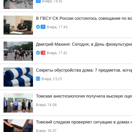
Вчера, 16:42
В ГВСУ СК России состоялось совещание по во
Вчера, 17:43
Дмитрий Махиня: Сегодня, в День физкультур
Вчера, 17:42
Секреты обустройства дома: 7 предметов, кот
Вчера, 23:25
Томская анестезиология получила высокую оце
Вчера, 14:06
Томский следком проверяет ситуацию в домах 
Вчера, 18:07