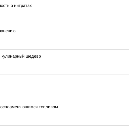
ость о нитратах
хранению
в кулинарный шедевр
овоспламеняющимся топливом