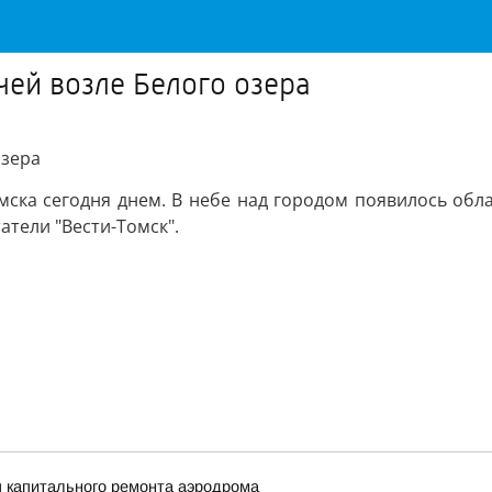
чей возле Белого озера
озера
ска сегодня днем. В небе над городом появилось обл
тели "Вести-Томск".
п капитального ремонта аэродрома