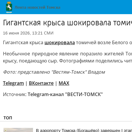
Гигантская крыса шокировала томи
СМИ
16 июня 2026, 13:21
Гигантская крыса
шокировала
томичей возле Белого 
Необычное природное явление поразило жителей Том
крысу, поедающую сыр. Фотографиями поделились чита
Фото: представлено "Вестям-Томск" Владом
Telegram
|
ВКонтакте
|
МАХ
Источник:
Telegram-канал "ВЕСТИ-ТОМСК"
ТОП
В аэропорту Томска (Богашёво) завершен I эта