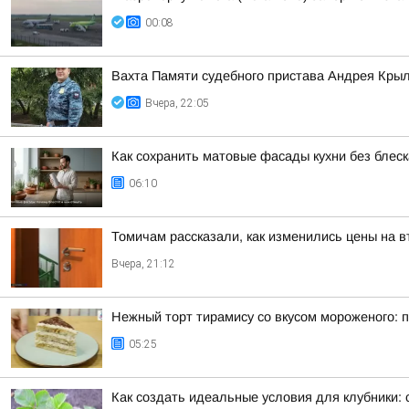
00:08
Вахта Памяти судебного пристава Андрея Кры
Вчера, 22:05
Как сохранить матовые фасады кухни без блес
06:10
Томичам рассказали, как изменились цены на 
Вчера, 21:12
Нежный торт тирамису со вкусом мороженого: 
05:25
Как создать идеальные условия для клубники: