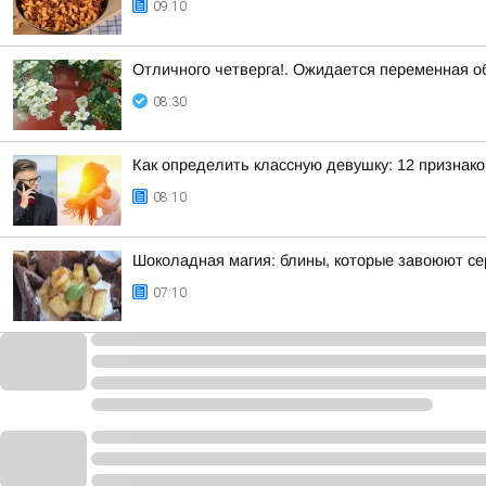
09:10
Отличного четверга!. Ожидается переменная о
08:30
Как определить классную девушку: 12 признако
08:10
Шоколадная магия: блины, которые завоюют с
07:10