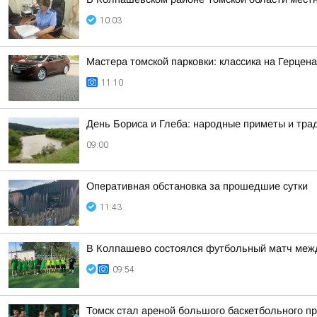
10:03
Мастера томской парковки: классика на Герцен
11:10
День Бориса и Глеба: народные приметы и трад
09:00
Оперативная обстановка за прошедшие сутки
11:43
В Колпашево состоялся футбольный матч межд
09:54
Томск стал ареной большого баскетбольного пр