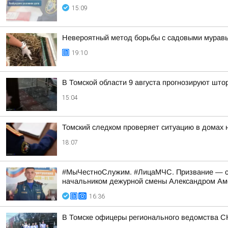
15:09
Невероятный метод борьбы с садовыми муравья
19:10
В Томской области 9 августа прогнозируют што
15:04
Томский следком проверяет ситуацию в домах 
18:07
#МыЧестноСлужим. #ЛицаМЧС. Призвание — спа
начальником дежурной смены Александром А
16:36
В Томске офицеры регионального ведомства С