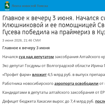
Главное к вечеру 3 июня. Начался 
Клюшниковой и ее помощницей Све
Гусева победила на праймериз в Куз
СМИ
3 июня 2026, 21:46
Главное к вечеру 3 июня
Начался
суд над депутатом
заксобрания Алтайского 
Экс-депутат Госдумы от Волгоградской области Ирина 
«Профит фарм»
вложит
4,5 млрд руб. в выпуск препар
Работника новосибирского
аэропорта освободили
от 
Кандидатами в депутаты алтайского заксобрания от Е
Дефицит бюджета Хакасии вырос до 7,4 млрд руб.
посл