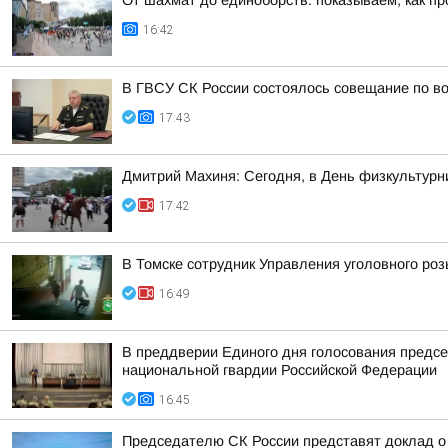
От шахмат до единоборств: показываем, как пр
16:42
В ГВСУ СК России состоялось совещание по во
17:43
Дмитрий Махиня: Сегодня, в День физкультур
17:42
В Томске сотрудник Управления уголовного ро
16:49
В преддверии Единого дня голосования предсе
национальной гвардии Российской Федерации
16:45
Председателю СК России представят доклад о 