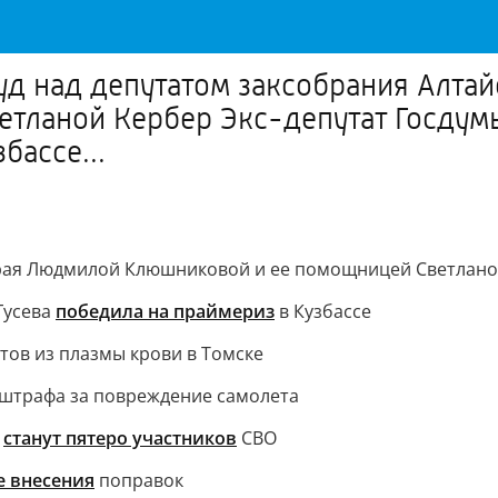
суд над депутатом заксобрания Алт
тланой Кербер Экс-депутат Госдумы
бассе...
края Людмилой Клюшниковой и ее помощницей Светлано
Гусева
победила на праймериз
в Кузбассе
атов из плазмы крови в Томске
штрафа за повреждение самолета
Р
станут пятеро участников
СВО
е внесения
поправок