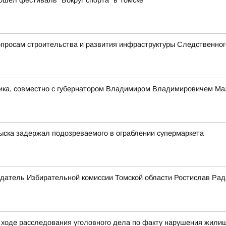
ошел фестиваль "Вокруг спорта" в Томске
просам строительства и развития инфраструктуры Следственног
ника, совместно с губернатором Владимиром Владимировичем Ма
зыска задержал подозреваемого в ограблении супермаркета
датель Избирательной комиссии Томской области Ростислав Рад
ходе расследования уголовного дела по факту нарушения жилищ