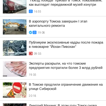
"Поезд победы" прибыл в Томск: показываем,
как выглядит передвижной музей изнутри
16:55
В аэропорту Томска завершен I этап
капитального ремонта
19:08
Публикуем эксклюзивные кадры после пожара
в пивоварне "Йохан Пивохан"
09:33
Эксперты раскрыли, на что томские
предприятия потратили более 3 млрд рублей
19:35
В Томске продлили ограничение движения на
улице Сибирской
20:18
Дмитрий Махиня: В этом году Томск снова