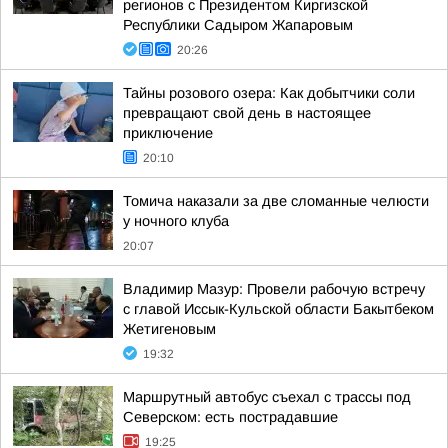
регионов с Президентом Киргизской
Республики Садыром Жапаровым
20:26
Тайны розового озера: Как добытчики соли
превращают свой день в настоящее
приключение
20:10
Томича наказали за две сломанные челюсти
у ночного клуба
20:07
Владимир Мазур: Провели рабочую встречу
с главой Иссык-Кульской области Бакытбеком
Жетигеновым
19:32
Маршрутный автобус съехал с трассы под
Северском: есть пострадавшие
19:25