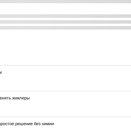
м
менять жиклеры
простое решение без химии