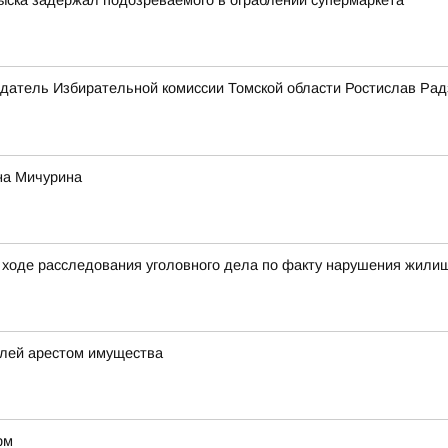
зыска задержал подозреваемого в ограблении супермаркета
датель Избирательной комиссии Томской области Ростислав Рад
на Мичурина
ходе расследования уголовного дела по факту нарушения жилищ
елей арестом имущества
рм