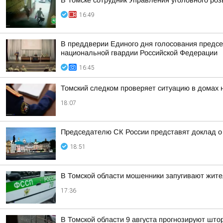
В Томске сотрудник Управления уголовного ро
16:49
В преддверии Единого дня голосования предсе
национальной гвардии Российской Федерации
16:45
Томский следком проверяет ситуацию в домах 
18:07
Председателю СК России представят доклад о 
18:51
В Томской области мошенники запугивают жит
17:36
В Томской области 9 августа прогнозируют што