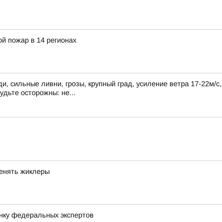
й пожар в 14 регионах
, сильные ливни, грозы, крупный град, усиление ветра 17-22м/с
удьте осторожны: не...
менять жиклеры
нку федеральных экспертов