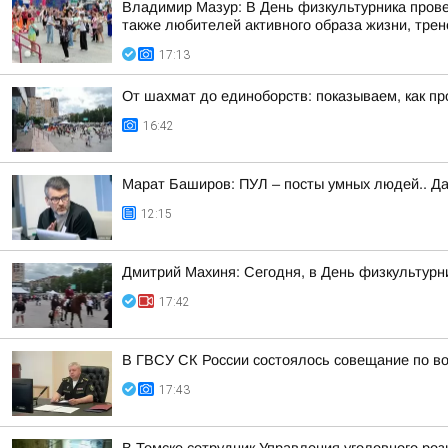
Владимир Мазур: В День физкультурника прове
также любителей активного образа жизни, трене
17:13
От шахмат до единоборств: показываем, как пр
16:42
Марат Баширов: ПУЛ – посты умных людей.. Да
12:15
Дмитрий Махиня: Сегодня, в День физкультур
17:42
В ГВСУ СК России состоялось совещание по во
17:43