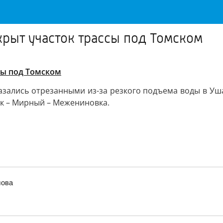
рыт участок трассы под Томском
сы под Томском
зались отрезанными из-за резкого подъема воды в Уша
ск – Мирный – Межениновка.
лова