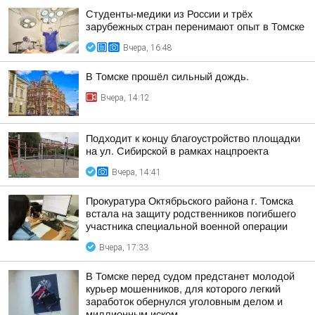
Студенты-медики из России и трёх
зарубежных стран перенимают опыт в Томске
Вчера, 16:48
В Томске прошёл сильный дождь.
Вчера, 14:12
Подходит к концу благоустройство площадки
на ул. Сибирской в рамках нацпроекта
Вчера, 14:41
Прокуратура Октябрьского района г. Томска
встала на защиту родственников погибшего
участника специальной военной операции
Вчера, 17:33
В Томске перед судом предстанет молодой
курьер мошенников, для которого легкий
заработок обернулся уголовным делом и
миллионным иском