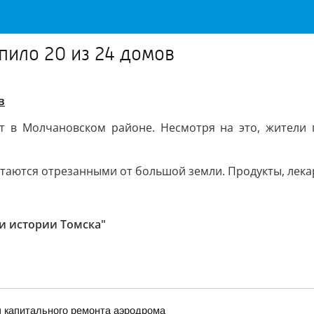
пило 20 из 24 домов
в
т в Молчановском районе. Несмотря на это, жители 
остаются отрезанными от большой земли. Продукты, лека
 и истории Томска"
п капитального ремонта аэродрома