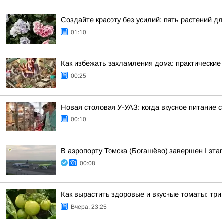
Создайте красоту без усилий: пять растений д
01:10
Как избежать захламления дома: практические
00:25
Новая столовая У-УАЗ: когда вкусное питание 
00:10
В аэропорту Томска (Богашёво) завершен I эт
00:08
Как вырастить здоровые и вкусные томаты: тр
Вчера, 23:25