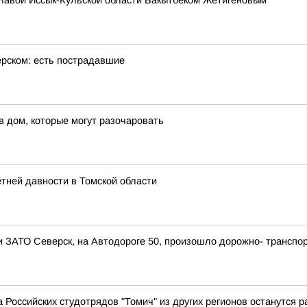
главой Иссык-Кульской области Бакытбеком Жетигеновым
ерском: есть пострадавшие
в дом, которые могут разочаровать
етней давности в Томской области
ии ЗАТО Северск, на Автодороге 50, произошло дорожно- транспо
Российских студотрядов "Томич" из других регионов останутся ра