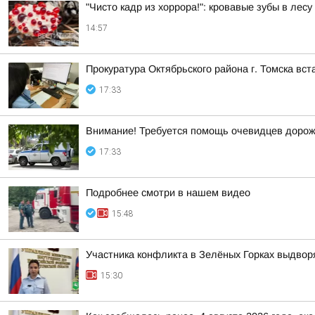
"Чисто кадр из хоррора!": кровавые зубы в лес
14:57
Прокуратура Октябрьского района г. Томска вс
17:33
Внимание! Требуется помощь очевидцев дорож
17:33
Подробнее смотри в нашем видео
15:48
Участника конфликта в Зелёных Горках выдвор
15:30