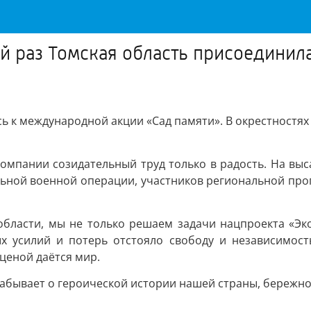
й раз Томская область присоединил
ь к международной акции «Сад памяти». В окрестностях 
омпании созидательный труд только в радость. На выс
льной военной операции, участников региональной пр
области, мы не только решаем задачи нацпроекта «Эк
х усилий и потерь отстояло свободу и независимость
ценой даётся мир.
е забывает о героической истории нашей страны, бережн