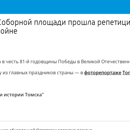
-Соборной площади прошла репетици
войне
в честь 81-й годовщины Победы в Великой Отечественн
у из главных праздников страны — в
фоторепортаже
To
 и истории Томска"