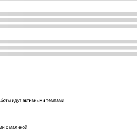
аботы идут активными темпами
ми с малиной