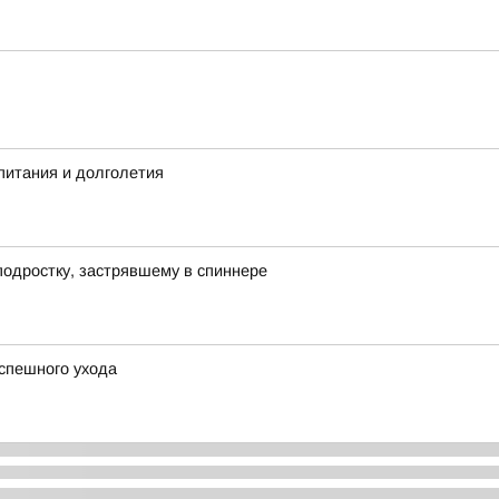
питания и долголетия
подростку, застрявшему в спиннере
спешного ухода