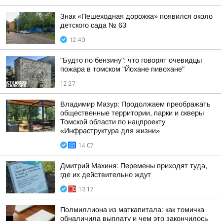
Знак «Пешеходная дорожка» появился около
детского сада № 63
12:40
"Будто по бензину": что говорят очевидцы
пожара в томском "Йохане пивохане"
12:27
Владимир Мазур: Продолжаем преображать
общественные территории, парки и скверы
Томской области по нацпроекту
«Инфраструктура для жизни»
14:07
Дмитрий Махиня: Перемены приходят туда,
где их действительно ждут
13:17
Полмиллиона из маткапитала: как томичка
обналичила выплату и чем это закончилось