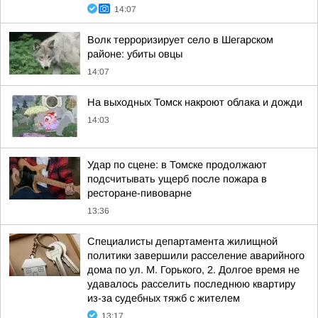
14:07
Волк терроризирует село в Шегарском
районе: убиты овцы
14:07
На выходных Томск накроют облака и дожди
14:03
Удар по сцене: в Томске продолжают
подсчитывать ущерб после пожара в
ресторане-пивоварне
13:36
Специалисты департамента жилищной
политики завершили расселение аварийного
дома по ул. М. Горького, 2. Долгое время не
удавалось расселить последнюю квартиру
из-за судебных тяжб с жителем
13:17