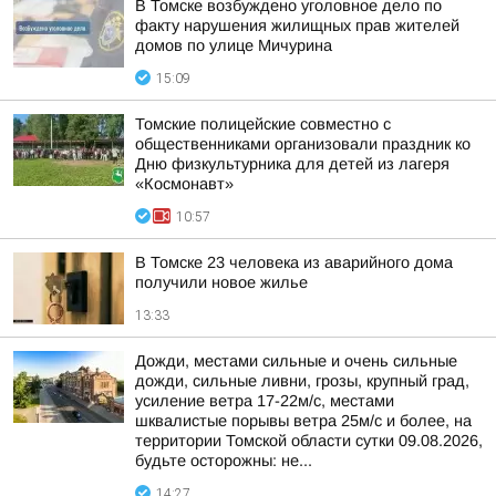
В Томске возбуждено уголовное дело по
факту нарушения жилищных прав жителей
домов по улице Мичурина
15:09
Томские полицейские совместно с
общественниками организовали праздник ко
Дню физкультурника для детей из лагеря
«Космонавт»
10:57
В Томске 23 человека из аварийного дома
получили новое жилье
13:33
Дожди, местами сильные и очень сильные
дожди, сильные ливни, грозы, крупный град,
усиление ветра 17-22м/с, местами
шквалистые порывы ветра 25м/с и более, на
территории Томской области сутки 09.08.2026,
будьте осторожны: не...
14:27