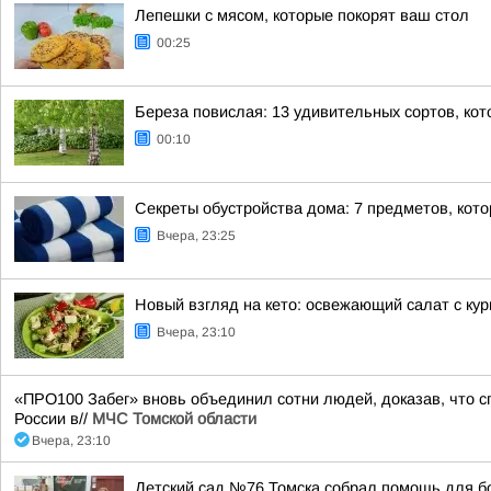
Лепешки с мясом, которые покорят ваш стол
00:25
Береза повислая: 13 удивительных сортов, кот
00:10
Секреты обустройства дома: 7 предметов, кот
Вчера, 23:25
Новый взгляд на кето: освежающий салат с ку
Вчера, 23:10
«ПРО100 Забег» вновь объединил сотни людей, доказав, что сп
России в//
МЧС Томской области
Вчера, 23:10
Детский сад №76 Томска собрал помощь для б