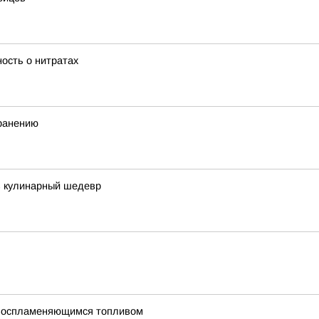
ость о нитратах
хранению
в кулинарный шедевр
овоспламеняющимся топливом