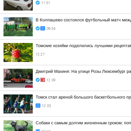
11:51
В Колпашево состоялся футбольный матч межд
09:54
Томские хозяйки поделились лучшими рецепта
12:27
Дмитрий Махиня: На улице Розы Люксембург р
12:39
Томск стал ареной большого баскетбольного пр
12:03
Собаки с самым долгим жизненным сроком: по