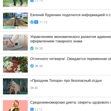
12:10
Евгений Ядренкин поделился информацией о с
11:10
Управлением экономического развития админист
оформлением товарного знака
09:30
Отличного четверга!. Ожидается переменная о
08:30
«Праздник Топора» про безопасный отдых
09:45
Средиземноморская диета: секреты здорового 
11:11