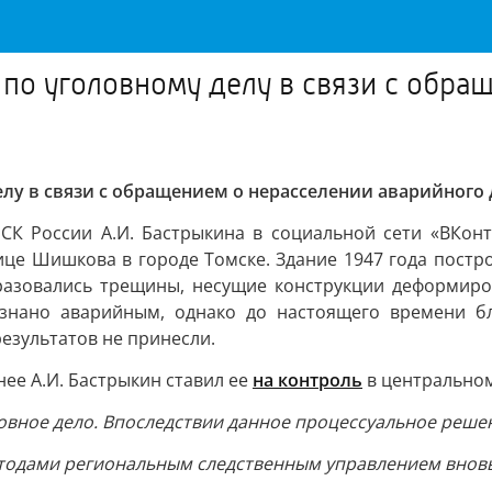
 по уголовному делу в связи с обр
лу в связи с обращением о нерасселении аварийного д
СК России А.И. Бастрыкина в социальной сети «ВКон
це Шишкова в городе Томске. Здание 1947 года постро
разовались трещины, несущие конструкции деформиров
изнано аварийным, однако до настоящего времени бл
зультатов не принесли.
нее А.И. Бастрыкин ставил ее
на контроль
в центральном
ловное дело. Впоследствии данное процессуальное реш
тодами региональным следственным управлением вновь