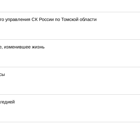
 управления СК России по Томской области
е, изменившее жизнь
сы
агедией