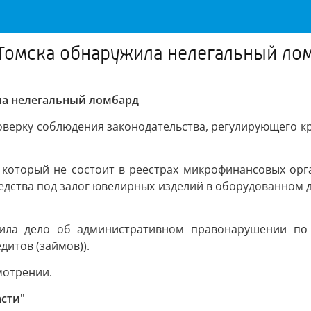
 Томска обнаружила нелегальный ло
ла нелегальный ломбард
роверку соблюдения законодательства, регулирующего к
 который не состоит в реестрах микрофинансовых орг
едства под залог ювелирных изделий в оборудованном
дила дело об административном правонарушении по 
дитов (займов)).
мотрении.
асти"