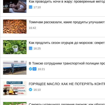
Как проводить ночи в жару: проверенные мето
17:10
Томичам рассказали, какие продукты улучшают
16:42
Как продлить сезон огурцов до морозов: секре
16:25
В Томске сотрудники транспортной полиции пр
16:21
ГОРЯЩЕЕ МАСЛО: КАК НЕ ПОТЕРЯТЬ КОНТ
16:10
Секреты успешного деления пионов: как обогат