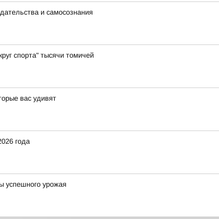
едательства и самосознания
руг спорта" тысячи томичей
торые вас удивят
2026 года
ты успешного урожая