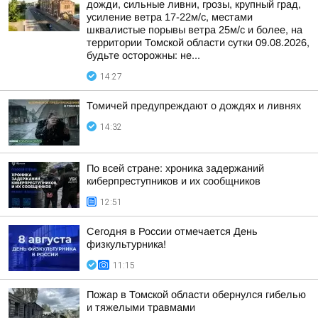
дожди, сильные ливни, грозы, крупный град,
усиление ветра 17-22м/с, местами
шквалистые порывы ветра 25м/с и более, на
территории Томской области сутки 09.08.2026,
будьте осторожны: не...
14:27
Томичей предупреждают о дождях и ливнях
14:32
По всей стране: хроника задержаний
киберпреступников и их сообщников
12:51
Сегодня в России отмечается День
физкультурника!
11:15
Пожар в Томской области обернулся гибелью
и тяжелыми травмами