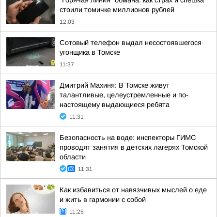
"Горячая линия" обмана: как страх и спешка
стоили томичке миллионов рублей
12:03
Сотовый телефон выдал несостоявшегося
угонщика в Томске
11:37
Дмитрий Махиня: В Томске живут
талантливые, целеустремленные и по-
настоящему выдающиеся ребята
11:31
Безопасность на воде: инспекторы ГИМС
проводят занятия в детских лагерях Томской
области
11:31
Как избавиться от навязчивых мыслей о еде
и жить в гармонии с собой
11:25