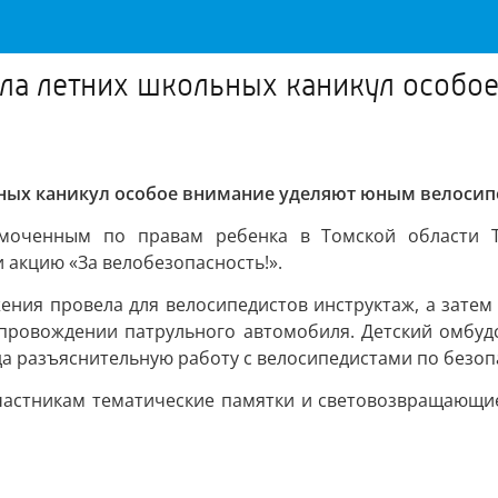
ала летних школьных каникул особо
ьных каникул особое внимание уделяют юным велоси
номоченным по правам ребенка в Томской области 
акцию «За велобезопасность!».
ния провела для велосипедистов инструктаж, а затем 
провождении патрульного автомобиля. Детский омбуд
а разъяснительную работу с велосипедистами по безоп
астникам тематические памятки и световозвращающие 