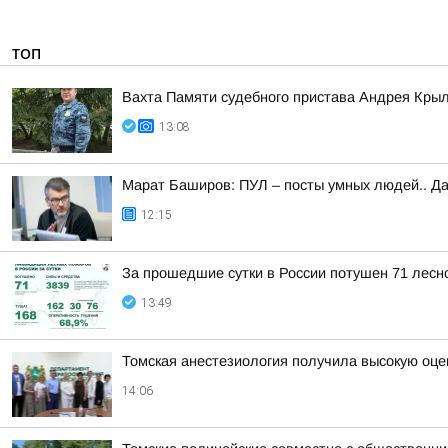
ТОП
Вахта Памяти судебного пристава Андрея Кры
13:08
Марат Баширов: ПУЛ – посты умных людей.. Да
12:15
За прошедшие сутки в России потушен 71 лесно
13:49
Томская анестезиология получила высокую оце
14:06