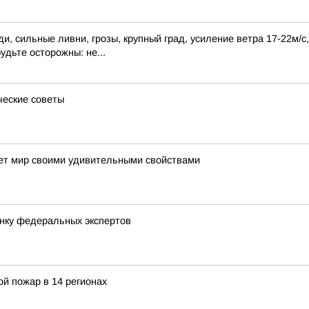
, сильные ливни, грозы, крупный град, усиление ветра 17-22м/с
удьте осторожны: не...
ческие советы
яет мир своими удивительными свойствами
енку федеральных экспертов
й пожар в 14 регионах