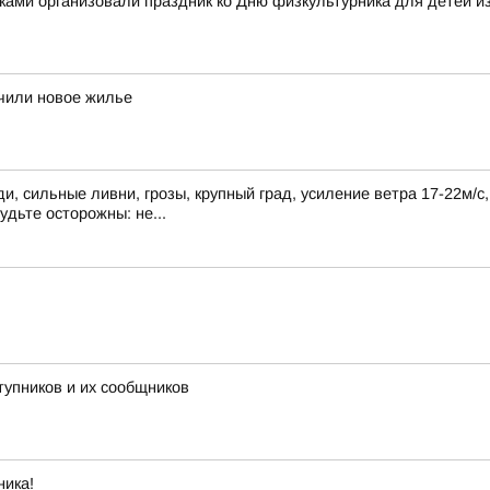
ками организовали праздник ко Дню физкультурника для детей и
учили новое жилье
, сильные ливни, грозы, крупный град, усиление ветра 17-22м/с
удьте осторожны: не...
тупников и их сообщников
ника!