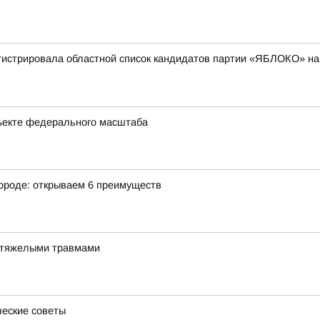
гистрировала областной список кандидатов партии «ЯБЛОКО» на
ъекте федерального масштаба
городе: открываем 6 преимуществ
и тяжелыми травмами
ческие советы