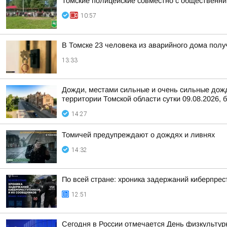
Томские полицейские совместно с общественни
10:57
В Томске 23 человека из аварийного дома пол
13:33
Дожди, местами сильные и очень сильные дожди
территории Томской области сутки 09.08.2026, б
14:27
Томичей предупреждают о дождях и ливнях
14:32
По всей стране: хроника задержаний киберпрес
12:51
Сегодня в России отмечается День физкультур