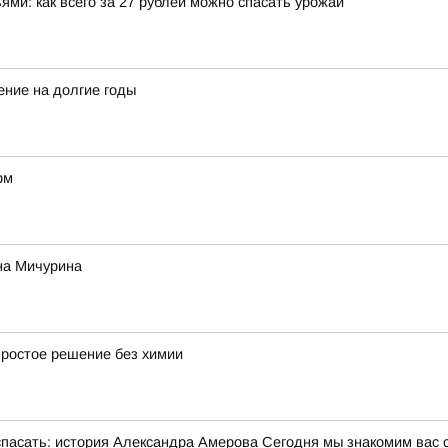
ми: как всего за 27 рублей можно спасать урожай
ение на долгие годы
рм
на Мичурина
простое решение без химии
сать: история Александра Амерова Сегодня мы знакомим вас 