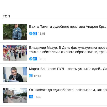
ТОП
Вахта Памяти судебного пристава Андрея Кры
13:08
Владимир Мазур: В День физкультурника прове
также любителей активного образа жизни, трене
17:13
Марат Баширов: ПУЛ – посты умных людей.. Да
12:15
От шахмат до единоборств: показываем, как пр
16:42