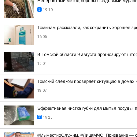
Невероятный метод борьбы с садовыми муравья
19:10
Томичам рассказали, как сохранить хорошее зр
16:06
В Томской области 9 августа прогнозируют што
15:04
Томский следком проверяет ситуацию в домах 
18:07
Эффективная чистка губки для мытья посуды: 
19:25
#МыЧестноСлужим. #ЛицаМЧС. Призвание — спа