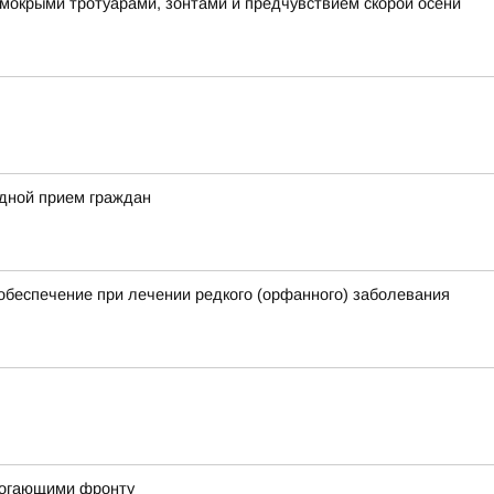
 мокрыми тротуарами, зонтами и предчувствием скорой осени
здной прием граждан
обеспечение при лечении редкого (орфанного) заболевания
могающими фронту