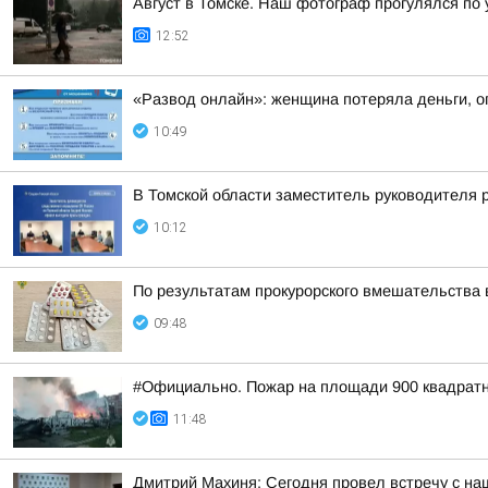
Август в Томске. Наш фотограф прогулялся по
12:52
«Развод онлайн»: женщина потеряла деньги, о
10:49
В Томской области заместитель руководителя 
10:12
По результатам прокурорского вмешательства 
09:48
#Официально. Пожар на площади 900 квадратн
11:48
Дмитрий Махиня: Сегодня провел встречу с н