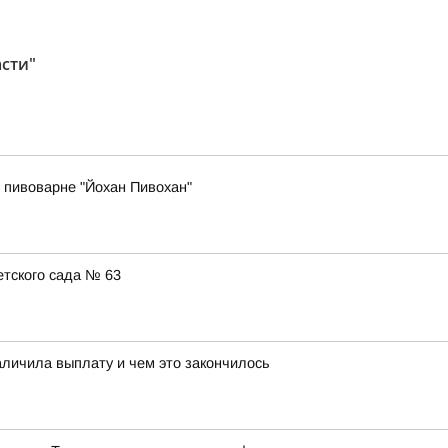
асти"
 пивоварне "Йохан Пивохан"
тского сада № 63
аличила выплату и чем это закончилось