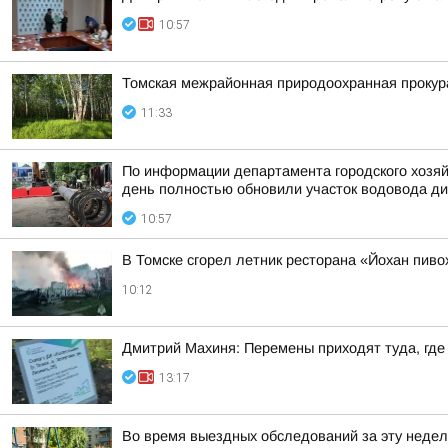
10:57
Томская межрайонная природоохранная прокур
11:33
По информации департамента городского хозяй
день полностью обновили участок водовода ди
10:57
В Томске сгорел летник ресторана «Йохан пиво
10:12
Дмитрий Махиня: Перемены приходят туда, где
13:17
Во время выездных обследований за эту недел