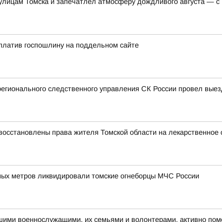
 улицам Томска и запечатлел атмосферу дождливого августа — с
платив госпошлину на поддельном сайте
регионального следственного управления СК России провел вые
восстановлены права жителя Томской области на лекарственное 
ых метров ликвидировали томские огнеборцы МЧС России
ашими военнослужащими, их семьями и волонтерами, активно по