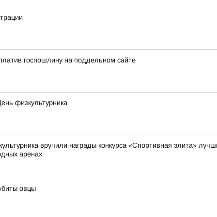
страции
платив госпошлину на поддельном сайте
День физкультурника
культурника вручили награды конкурса «Спортивная элита» лучши
одных аренах
убиты овцы