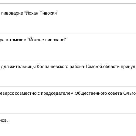
 пивоварне "Йохан Пивохан"
ра в томском "Йохане пивохане"
я для жительницы Колпашевского района Томской области прину
еверск совместно с председателем Общественного совета Ольгой
нов.