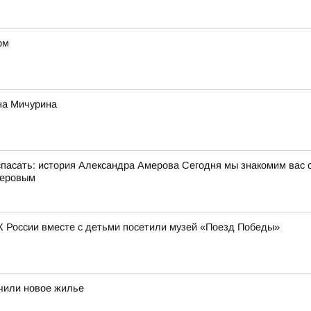
рм
на Мичурина
сать: история Александра Амерова Сегодня мы знакомим вас 
меровым
К России вместе с детьми посетили музей «Поезд Победы»
учили новое жилье