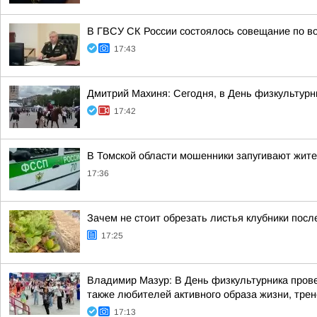
В ГВСУ СК России состоялось совещание по во
17:43
Дмитрий Махиня: Сегодня, в День физкультур
17:42
В Томской области мошенники запугивают жит
17:36
Зачем не стоит обрезать листья клубники посл
17:25
Владимир Мазур: В День физкультурника прове
также любителей активного образа жизни, трене
17:13