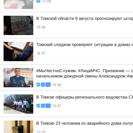
15:09
В Томской области 9 августа прогнозируют што
15:04
Томский следком проверяет ситуацию в домах 
18:07
#МыЧестноСлужим. #ЛицаМЧС. Призвание — спа
начальником дежурной смены Александром А
16:36
В Томске офицеры регионального ведомства С
16:37
В Томске 23 человека из аварийного дома пол
13:33