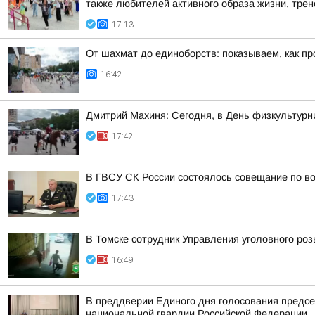
также любителей активного образа жизни, трене
17:13
От шахмат до единоборств: показываем, как пр
16:42
Дмитрий Махиня: Сегодня, в День физкультур
17:42
В ГВСУ СК России состоялось совещание по во
17:43
В Томске сотрудник Управления уголовного ро
16:49
В преддверии Единого дня голосования предсе
национальной гвардии Российской Федерации