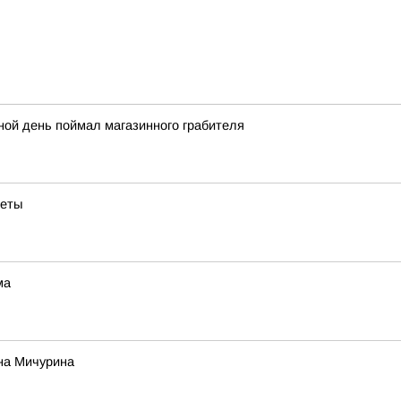
ной день поймал магазинного грабителя
веты
ма
на Мичурина