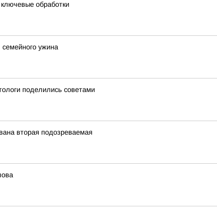
и ключевые обработки
 семейного ужина
етологи поделились советами
ована вторая подозреваемая
лова