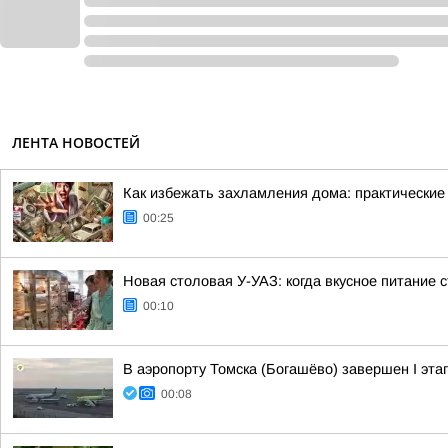
ЛЕНТА НОВОСТЕЙ
Как избежать захламления дома: практические
00:25
Новая столовая У-УАЗ: когда вкусное питание 
00:10
В аэропорту Томска (Богашёво) завершен I эт
00:08