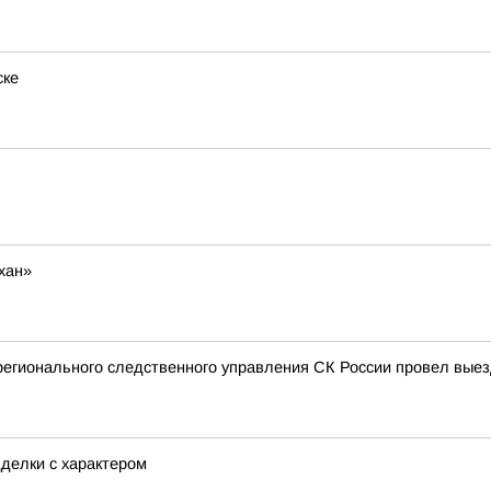
ске
хан»
регионального следственного управления СК России провел вые
делки с характером