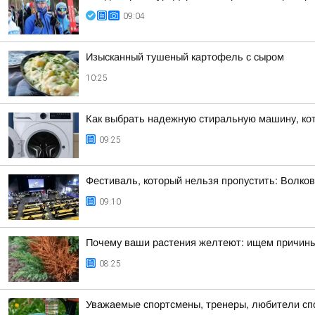
09:04
Изысканный тушеный картофель с сыром
10:25
Как выбрать надежную стиральную машину, кот
09:25
Фестиваль, который нельзя пропустить: Волко
09:10
Почему ваши растения желтеют: ищем причин
08:25
Уважаемые спортсмены, тренеры, любители спор