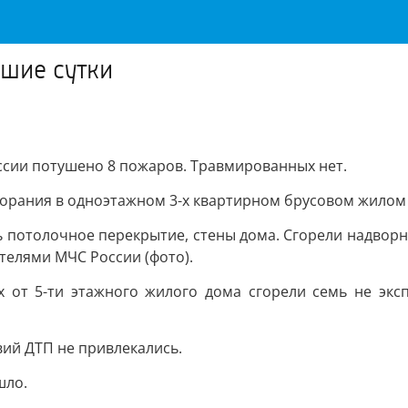
дшие сутки
сии потушено 8 пожаров. Травмированных нет.
згорания в одноэтажном 3-х квартирном брусовом жило
ь потолочное перекрытие, стены дома. Сгорели надвор
телями МЧС России (фото).
х от 5-ти этажного жилого дома сгорели семь не эк
вий ДТП не привлекались.
шло.