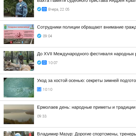
Вахта Памяти судебного пристава Андрея Кры
Вчера, 22:05
Сотрудники полиции обращают внимание гражд
09:04
До XVII Международного фестиваля народных р
10:07
Уход за хостой осенью: секреты зимней подгот
10:10
Ермолаев день: народные приметы и традиции 
09:33
Владимир Мазур: Дорогие спортсмены, тренеры