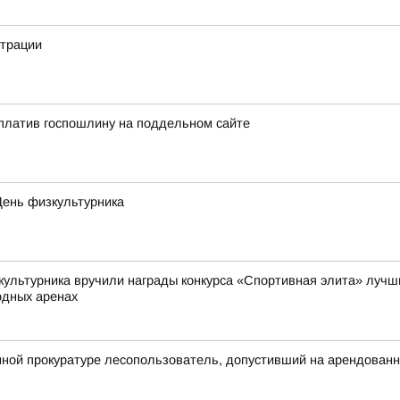
страции
платив госпошлину на поддельном сайте
День физкультурника
культурника вручили награды конкурса «Спортивная элита» лучши
одных аренах
ной прокуратуре лесопользователь, допустивший на арендованн