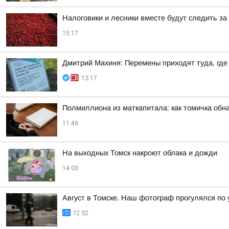
Налоговики и лесники вместе будут следить за
15:17
Дмитрий Махиня: Перемены приходят туда, где
13:17
Полмиллиона из маткапитала: как томичка обн
11:46
На выходных Томск накроют облака и дожди
14:03
Август в Томске. Наш фотограф прогулялся по
12:52