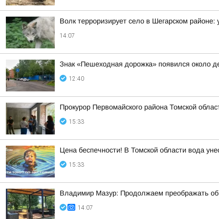
Волк терроризирует село в Шегарском районе: 
14:07
Знак «Пешеходная дорожка» появился около де
12:40
Прокурор Первомайского района Томской облас
15:33
Цена беспечности! В Томской области вода уне
15:33
Владимир Мазур: Продолжаем преображать обще
14:07