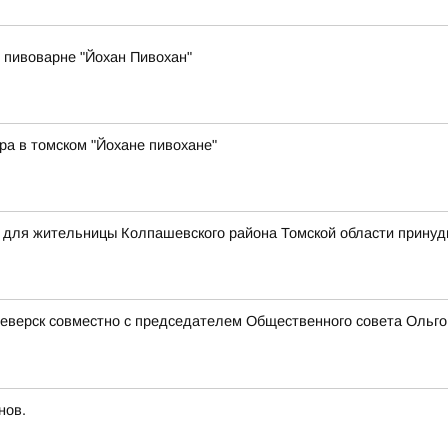
 пивоварне "Йохан Пивохан"
ра в томском "Йохане пивохане"
я для жительницы Колпашевского района Томской области прину
еверск совместно с председателем Общественного совета Ольгой
нов.