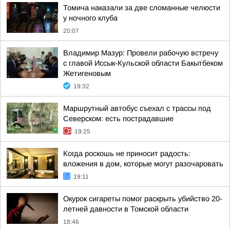
Томича наказали за две сломанные челюсти
у ночного клуба
20:07
Владимир Мазур: Провели рабочую встречу
с главой Иссык-Кульской области Бакытбеком
Жетигеновым
19:32
Маршрутный автобус съехал с трассы под
Северском: есть пострадавшие
19:25
Когда роскошь не приносит радость:
вложения в дом, которые могут разочаровать
19:11
Окурок сигареты помог раскрыть убийство 20-
летней давности в Томской области
18:46