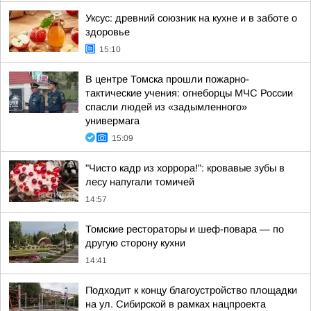
Уксус: древний союзник на кухне и в заботе о
здоровье
15:10
В центре Томска прошли пожарно-
тактические учения: огнеборцы МЧС России
спасли людей из «задымленного»
универмага
15:09
"Чисто кадр из хоррора!": кровавые зубы в
лесу напугали томичей
14:57
Томские рестораторы и шеф-повара — по
другую сторону кухни
14:41
Подходит к концу благоустройство площадки
на ул. Сибирской в рамках нацпроекта