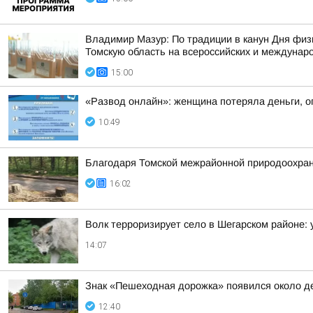
Владимир Мазур: По традиции в канун Дня физ
Томскую область на всероссийских и междунар
15:00
«Развод онлайн»: женщина потеряла деньги, о
10:49
Благодаря Томской межрайонной природоохран
16:02
Волк терроризирует село в Шегарском районе: 
14:07
Знак «Пешеходная дорожка» появился около де
12:40