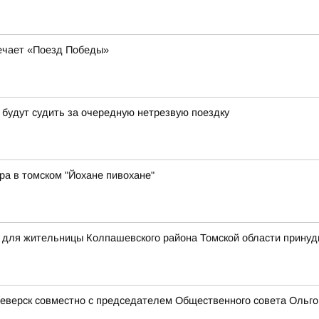
речает «Поезд Победы»
 будут судить за очередную нетрезвую поездку
ра в томском "Йохане пивохане"
я для жительницы Колпашевского района Томской области прину
еверск совместно с председателем Общественного совета Ольгой