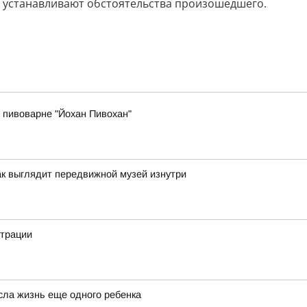
, устанавливают обстоятельства произошедшего.
 пивоварне "Йохан Пивохан"
ак выглядит передвижной музей изнутри
страции
сла жизнь еще одного ребенка