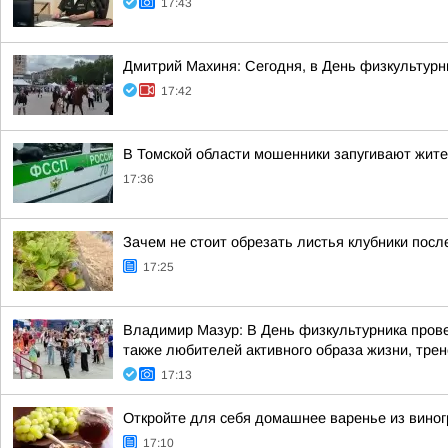
17:43
Дмитрий Махиня: Сегодня, в День физкультур
17:42
В Томской области мошенники запугивают жит
17:36
Зачем не стоит обрезать листья клубники посл
17:25
Владимир Мазур: В День физкультурника прове
также любителей активного образа жизни, трене
17:13
Откройте для себя домашнее варенье из виног
17:10