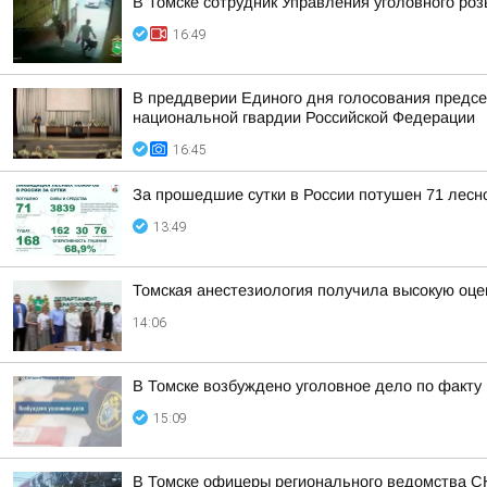
В Томске сотрудник Управления уголовного ро
16:49
В преддверии Единого дня голосования предсе
национальной гвардии Российской Федерации
16:45
За прошедшие сутки в России потушен 71 лесно
13:49
Томская анестезиология получила высокую оце
14:06
В Томске возбуждено уголовное дело по факт
15:09
В Томске офицеры регионального ведомства С