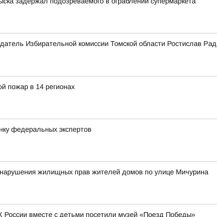
зыска задержал подозреваемого в ограблении супермаркета
датель Избирательной комиссии Томской области Ростислав Рад
й пожар в 14 регионах
нку федеральных экспертов
у нарушения жилищных прав жителей домов по улице Мичурина
К России вместе с детьми посетили музей «Поезд Победы»