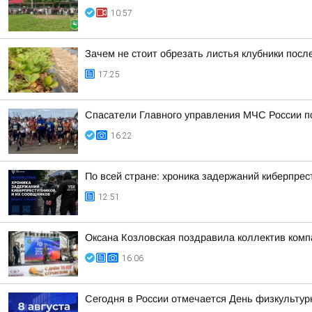
10:57
Зачем не стоит обрезать листья клубники посл
17:25
Спасатели Главного управления МЧС России по
16:22
По всей стране: хроника задержаний киберпрес
12:51
Оксана Козловская поздравила коллектив ком
16:06
Сегодня в России отмечается День физкультур