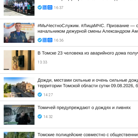
16:37
#МыЧестноСлужим. #ЛицаМЧС. Призвание — спа
начальником дежурной смены Александром А
16:36
В Томске 23 человека из аварийного дома пол
13:33
Дожди, местами сильные и очень сильные дожди
территории Томской области сутки 09.08.2026, б
14:27
Томичей предупреждают о дождях и ливнях
14:32
Томские полицейские совместно с общественни