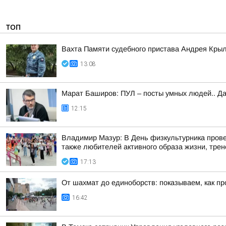
ТОП
Вахта Памяти судебного пристава Андрея Кры
13:08
Марат Баширов: ПУЛ – посты умных людей.. Да
12:15
Владимир Мазур: В День физкультурника прове
также любителей активного образа жизни, трене
17:13
От шахмат до единоборств: показываем, как пр
16:42