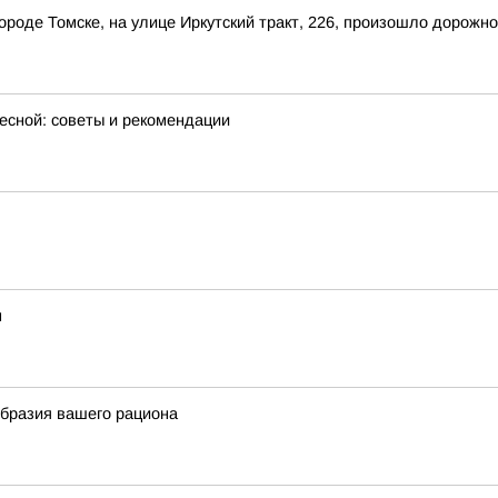
 городе Томске, на улице Иркутский тракт, 226, произошло дорож
весной: советы и рекомендации
м
образия вашего рациона