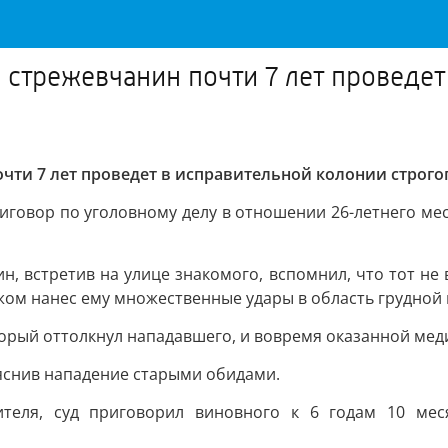
 стрежевчанин почти 7 лет проведет
чти 7 лет проведет в исправительной колонии строг
говор по уголовному делу в отношении 26-летнего местн
н, встретив на улице знакомого, вспомнил, что тот не 
ом нанес ему множественные удары в область грудной 
орый оттолкнул нападавшего, и вовремя оказанной ме
яснив нападение старыми обидами.
нителя, суд приговорил виновного к 6 годам 10 ме