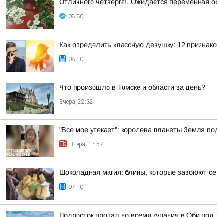
Отличного четверга!. Ожидается переменная о
08:30
Как определить классную девушку: 12 признако
08:10
Что произошло в Томске и области за день?
Вчера, 22:32
"Все мое утекает": королева планеты Земля по
Вчера, 17:57
Шоколадная магия: блины, которые завоюют с
07:10
Подросток пропал во время купания в Оби под