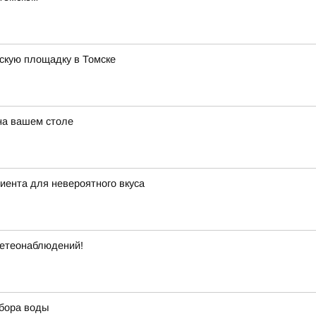
тскую площадку в Томске
 на вашем столе
диента для невероятного вкуса
метеонаблюдений!
ыбора воды