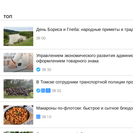
ТОП
День Бориса и Глеба: народные приметы и трад
09:00
Управлением экономического развития админист
оформлением товарного знака
09:30
В Томске сотрудники транспортной полиции пр
09:03
Макароны по-флотски: быстрое и сытное блюдо
09:10