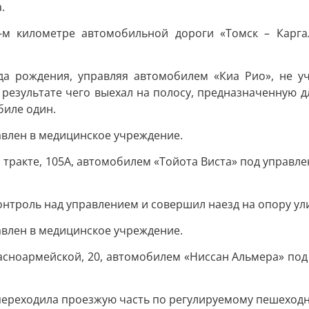
.
4-м километре автомобильной дороги «Томск – Карг
да рождения, управляя автомобилем «Киа Рио», не уч
 результате чего выехал на полосу, предназначенную д
биле один.
авлен в медицинское учреждение.
ом тракте, 105А, автомобилем «Тойота Виста» под управ
онтроль над управлением и совершил наезд на опору ул
авлен в медицинское учреждение.
Красноармейской, 20, автомобилем «Ниссан Альмера» п
переходила проезжую часть по регулируемому пешеход