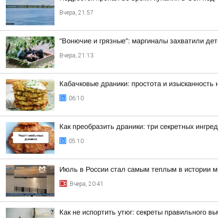
Вчера, 21:57
"Вонючие и грязные": маргиналы захватили де
Вчера, 21:13
Кабачковые драники: простота и изысканность
06:10
Как преобразить драники: три секретных ингре
05:10
Июль в России стал самым теплым в истории 
Вчера, 20:41
Как не испортить утюг: секреты правильного в