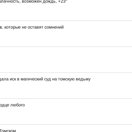
блачность, возможен дождь, +23°
в, которые не оставят сомнений
дала иск в магический суд на томскую ведьму
ердце любого
 Томском