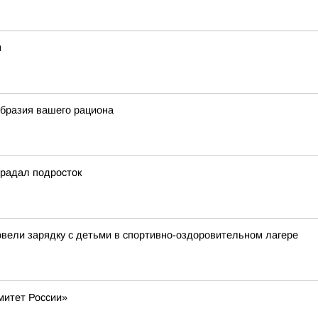
м
образия вашего рациона
традал подросток
овели зарядку с детьми в спортивно-оздоровительном лагере
митет России»