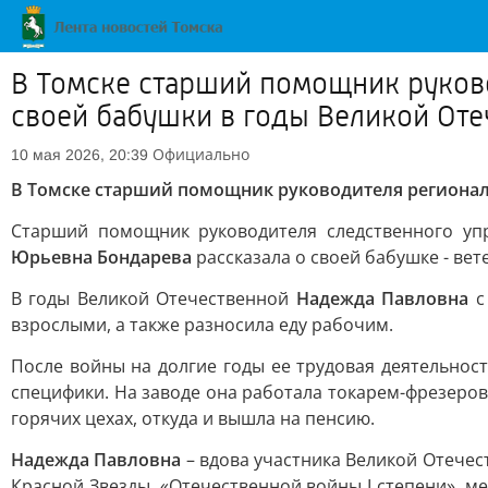
В Томске старший помощник руково
своей бабушки в годы Великой От
Официально
10 мая 2026, 20:39
В Томске старший помощник руководителя регионал
Старший помощник руководителя следственного уп
Юрьевна Бондарева
рассказала о своей бабушке - вет
В годы Великой Отечественной
Надежда Павловна
с 
взрослыми, а также разносила еду рабочим.
После войны на долгие годы ее трудовая деятельнос
специфики. На заводе она работала токарем-фрезеров
горячих цехах, откуда и вышла на пенсию.
Надежда Павловна
– вдова участника Великой Отече
Красной Звезды, «Отечественной войны I степени», 