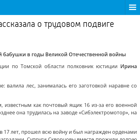
ссказала о трудовом подвиге
ей бабушки в годы Великой Отечественной войны
ации по Томской области полковник юстиции
Ирина
: валила лес, занималась его заготовкой наравне со
, известным как почтовый ящик 16 из-за его военной
зднее она трудилась на заводе «Сибэлектромотор», на
 в 17 лет, прошел всю войну и был награжден орденами
наградами. Супруги Скворцовы вместе прожили долгую