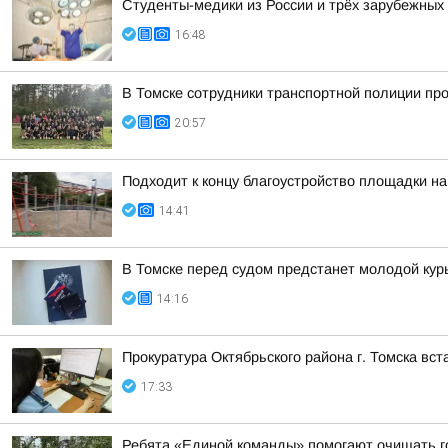
Студенты-медики из России и трёх зарубежных
16:48
В Томске сотрудники транспортной полиции пр
20:57
Подходит к концу благоустройство площадки на
14:41
В Томске перед судом предстанет молодой кур
14:16
Прокуратура Октябрьского района г. Томска вс
17:33
Ребята «Единой команды» помогают очищать г