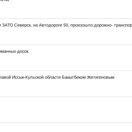
ии ЗАТО Северск, на Автодороге 50, произошло дорожно- транспо
оманных досок
главой Иссык-Кульской области Бакытбеком Жетигеновым