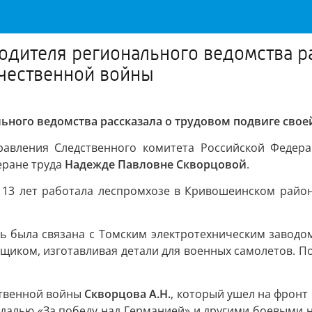
дителя регионального ведомства ра
ечественной войны
ьного ведомства рассказала о трудовом подвиге сво
равления Следственного комитета Российской Федер
еране труда
Надежде Павловне Скворцовой
.
13 лет работала леспромхозе в Кривошеинском районе
ть была связана с Томским электротехническим заводом
щиком, изготавливая детали для военных самолетов. По
ственной войны
Скворцова А.Н.
, который ушел на фронт
медалью «За победу над Германией» и другими боевыми 