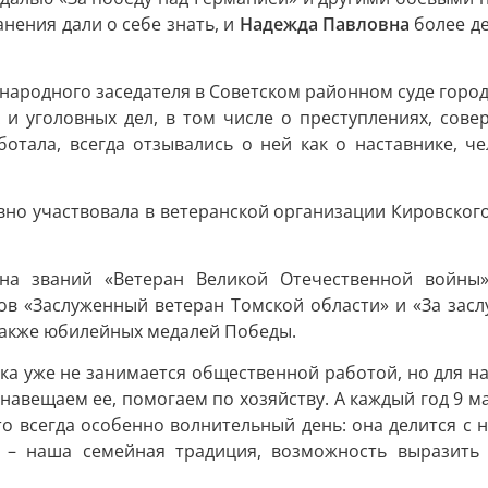
анения дали о себе знать, и
Надежда Павловна
более де
народного заседателя в Советском районном суде города
 и уголовных дел, в том числе о преступлениях, со
ботала, всегда отзывались о ней как о наставнике,
вно участвовала в ветеранской организации Кировског
на званий «Ветеран Великой Отечественной войны»
ков «Заслуженный ветеран Томской области» и «За засл
а также юбилейных медалей Победы.
шка уже не занимается общественной работой, но для н
 навещаем ее, помогаем по хозяйству. А каждый год 9 м
то всегда особенно волнительный день: она делится с 
нь – наша семейная традиция, возможность выразить