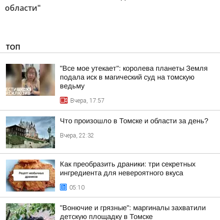
области"
ТОП
"Все мое утекает": королева планеты Земля
подала иск в магический суд на томскую
ведьму
Вчера, 17:57
Что произошло в Томске и области за день?
Вчера, 22:32
Как преобразить драники: три секретных
ингредиента для невероятного вкуса
05:10
"Вонючие и грязные": маргиналы захватили
детскую площадку в Томске