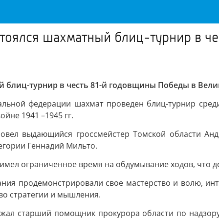
стоялся шахматный блиц-турнир в ч
й блиц-турнир в честь 81-й годовщины Победы в Вел
альной федерации шахмат проведен блиц-турнир сред
йне 1941 –1945 гг.
ровел выдающийся гроссмейстер Томской области Анд
егории Геннадий Мильто.
 имел ограниченное время на обдумывание ходов, что 
ния продемонстрировали свое мастерство и волю, инт
тво стратегии и мышления.
жал старший помощник прокурора области по надзору