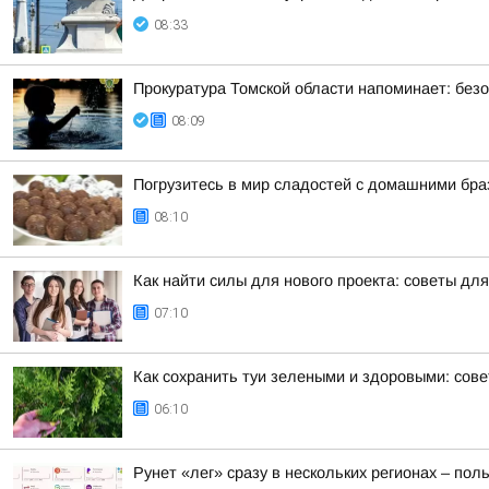
08:33
Прокуратура Томской области напоминает: безо
08:09
Погрузитесь в мир сладостей с домашними бр
08:10
Как найти силы для нового проекта: советы дл
07:10
Как сохранить туи зелеными и здоровыми: сов
06:10
Рунет «лег» сразу в нескольких регионах – по