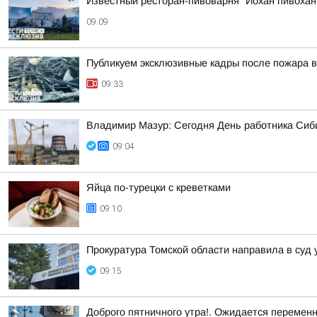
Известный ресторан-пивоварня "Йохан пивохан"
09:09
Публикуем эксклюзивные кадры после пожара в
09:33
Владимир Мазур: Сегодня День работника Сиби
09:04
Яйца по-турецки с креветками
09:10
Прокуратура Томской области направила в суд 
09:15
Доброго пятничного утра!. Ожидается перемен