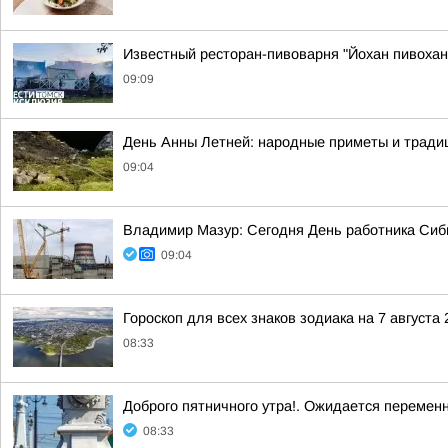
Известный ресторан-пивоварня "Йохан пивохан"
09:09
День Анны Летней: народные приметы и традиц
09:04
Владимир Мазур: Сегодня День работника Сиби
09:04
Гороскоп для всех знаков зодиака на 7 августа 
08:33
Доброго пятничного утра!. Ожидается перемен
08:33