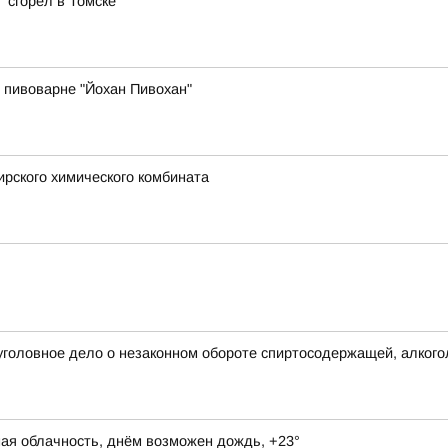
 сгорел в Томске
 пивоварне "Йохан Пивохан"
рского химического комбината
уголовное дело о незаконном обороте спиртосодержащей, алкого
ная облачность, днём возможен дождь, +23°